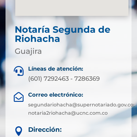
Notaría Segunda de
Riohacha
Guajira
Líneas de atención:

(601) 7292463 - 7286369
Correo electrónico:

segundariohacha@supernotariado.gov.co;
notaria2riohacha@ucnc.com.co
Dirección:
