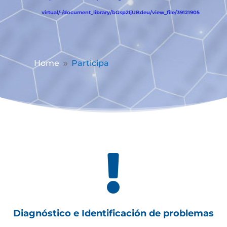
virtual/-/document_library/bGsp2IjUBdeu/view_file/39121905
Home
Participa
9

Diagnóstico e Identificación de problemas