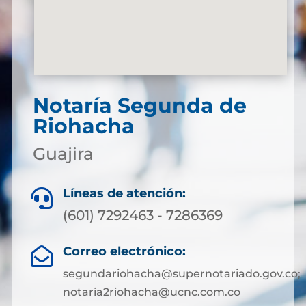
Notaría Segunda de
Riohacha
Guajira
Líneas de atención:

(601) 7292463 - 7286369
Correo electrónico:

segundariohacha@supernotariado.gov.co;
notaria2riohacha@ucnc.com.co