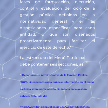
fases de formulación, ejecución,
control y evaluación del ciclo de la
gestión pública definidas en la
normatividad general y en las
disposiciones específicas para cada
entidad, o que son diseñados
proactivamente para facilitar el
ejercicio de este derecho.*
La estructura del Menú Participa
debe contener seis secciones, así:
*
Departamento Administrativo de la Función Pública
(2021). Lineamientos para publicar información en el menú
participa sobre participación ciudadana en la gestión
pública. Obtenido de:
https://www.funcionpublica.gov.co/web/eva/biblioteca-