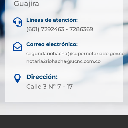
Guajira
Líneas de atención:

(601) 7292463 - 7286369
Correo electrónico:

segundariohacha@supernotariado.gov.co;
notaria2riohacha@ucnc.com.co
Dirección:

Calle 3 Nº 7 - 17