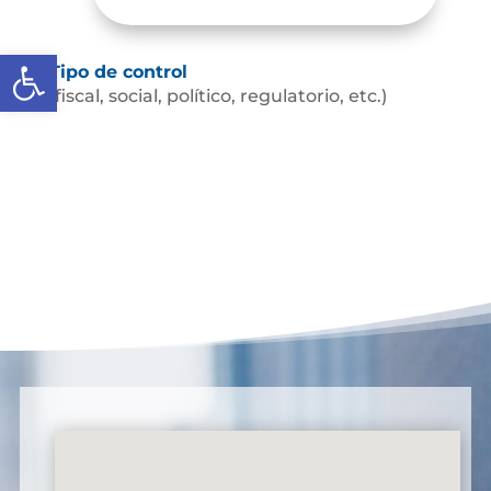
Abrir barra de herramientas
Tipo de control
(fiscal, social, político, regulatorio, etc.)