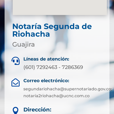
Notaría Segunda de
Riohacha
Guajira
Líneas de atención:

(601) 7292463 - 7286369
Correo electrónico:

segundariohacha@supernotariado.gov.co;
notaria2riohacha@ucnc.com.co
Dirección:
