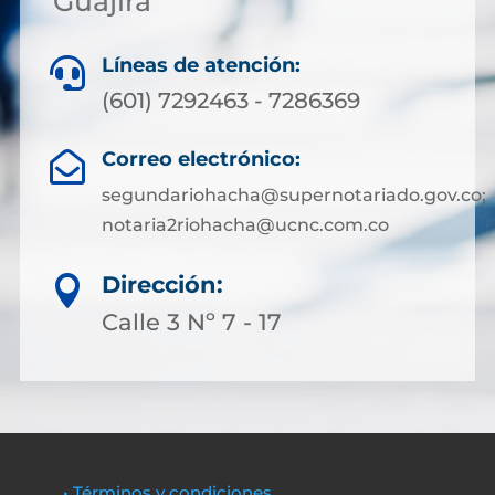
Guajira
Líneas de atención:

(601) 7292463 - 7286369
Correo electrónico:

segundariohacha@supernotariado.gov.co;
notaria2riohacha@ucnc.com.co
Dirección:

Calle 3 Nº 7 - 17
• Términos y condiciones