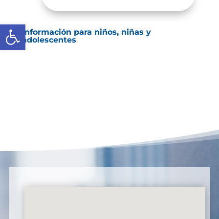
Abrir barra de herramientas
Información para niños, niñas y
adolescentes