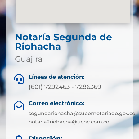
Notaría Segunda de
Riohacha
Guajira
Líneas de atención:

(601) 7292463 - 7286369
Correo electrónico:

segundariohacha@supernotariado.gov.co;
notaria2riohacha@ucnc.com.co
Dirección: