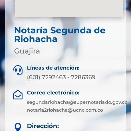
Notaría Segunda de
Riohacha
Guajira
Líneas de atención:

(601) 7292463 - 7286369
Correo electrónico:

segundariohacha@supernotariado.gov.co;
notaria2riohacha@ucnc.com.co
Dirección:
