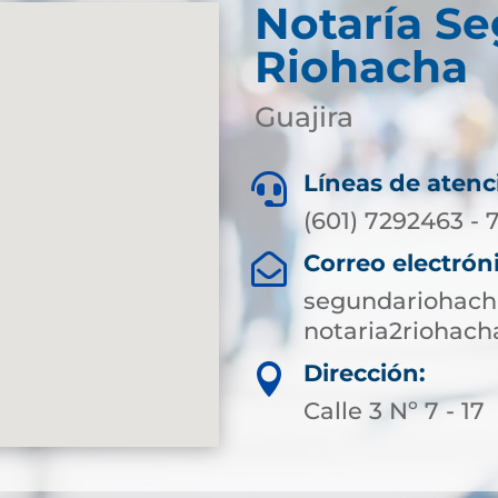
Notaría S
Riohacha
Guajira
Líneas de atenc

(601) 7292463 -
Correo electrón

segundariohach
notaria2riohac
Dirección:

Calle 3 Nº 7 - 17