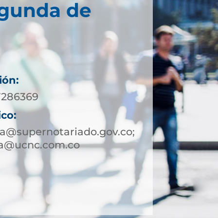
egunda de
ión:
 7286369
ico:
a@supernotariado.gov.co;
ha@ucnc.com.co